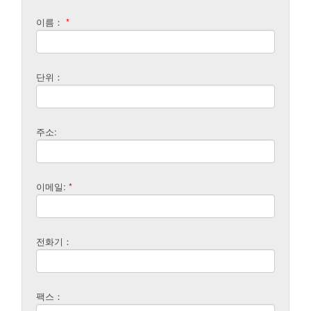
이름：
*
단위：
주소:
이메일:
*
전화기：
팩스：