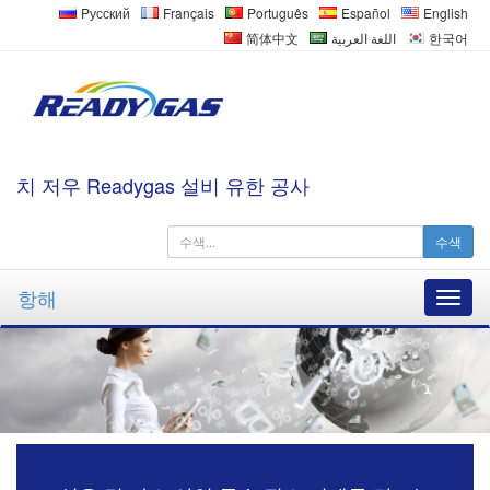
Pусский
Français
Português
Español
English
简体中文
اللغة العربية
한국어
치 저우 Readygas 설비 유한 공사
수색
항해
항
해