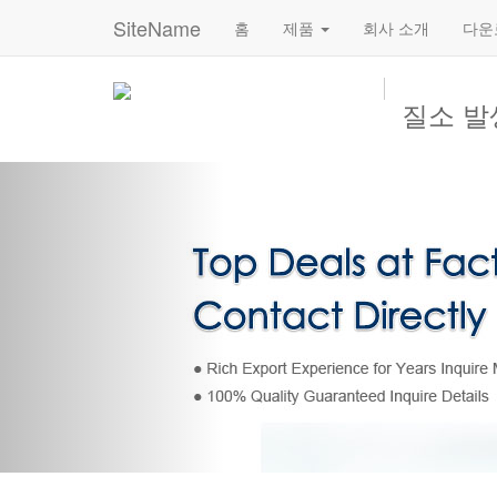
SiteName
홈
제품
회사 소개
다운
질소 발